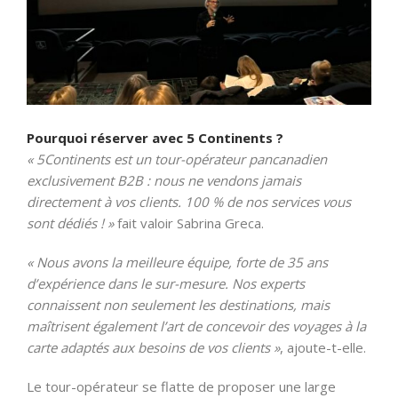
Pourquoi réserver avec 5 Continents ?
« 5Continents est un tour-opérateur pancanadien
exclusivement B2B : nous ne vendons jamais
directement à vos clients. 100 % de nos services vous
sont dédiés ! »
fait valoir Sabrina Greca.
« Nous avons la meilleure équipe, forte de 35 ans
d’expérience dans le sur-mesure. Nos experts
connaissent non seulement les destinations, mais
maîtrisent également l’art de concevoir des voyages à la
carte adaptés aux besoins de vos clients »
, ajoute-t-elle.
Le tour-opérateur se flatte de proposer une large